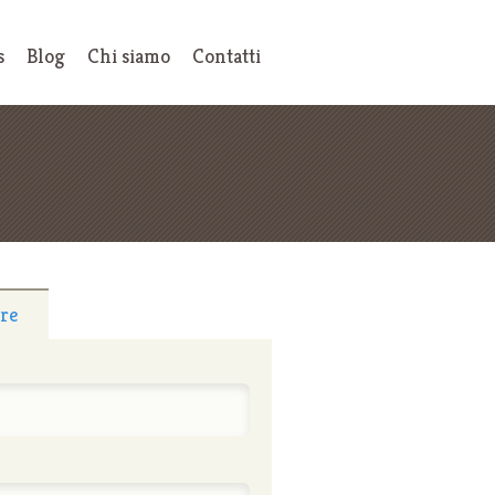
s
Blog
Chi siamo
Contatti
tre
: