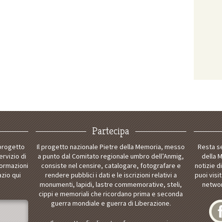
Partecipa
 progetto
Il progetto nazionale Pietre della Memoria, messo
Resta s
ervizio di
a punto dal Comitato regionale umbro dell’Anmig,
della 
formazioni
consiste nel censire, catalogare, fotografare e
notizie d
azio qui
rendere pubblici i dati e le iscrizioni relativi a
puoi visi
monumenti, lapidi, lastre commemorative, steli,
networ
cippi e memoriali che ricordano prima e seconda
guerra mondiale e guerra di Liberazione.