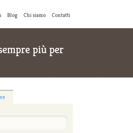
s
Blog
Chi siamo
Contatti
sempre più per
tre
: