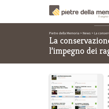
Pietre della Memoria
>
News
>
La conser
La conservazion
l’impegno dei ra
m
R
d
g
i
p
p