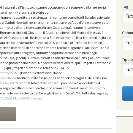
Tag
Gli alunni dell’Istituto si stanno occupando di recupero della memoria
te ai nonni (alcune le trovate qui
, hanno ricostruito la resistenza nel comune (complice il Bando regionale
 dei Caduti riportati nel monumento (attraverso Albo d’oro e attraverso la
annetti e di una ricercatrice Irene Quaresima), hanno fatto diversi
Comu
Borromeo, figlio di Giovanni, il Giusto che inventò il Morbo di K e salvò
’ANPI e autore di “Resistenza a Sud est di Roma”, Rita Trinchieri, figlia del
autore delle memorie Gli zoccoli di Steinbruck di Pompilio Trinchieri,
iche e materiali di approfondimento (come biografie di alcuni militari e
mplice un altro progetto, abbiamo approfondito le abitudini degli
dini, scuola, giochi). Tutto questo in collaborazione col Consiglio Comunale
Tipolo
li da segnalare sono molti. Ne potete vedere diversi qui (Progetto Territorio è
/
… ) qui (Progetto Memoria e Territorio 2014-15
rritorio
) qui (Bando “Settant’anni dopo”
anni+dopo
). Inoltre questo è il gruppo Facebook dei ragazzi del Consiglio
83246/
e scorrendo le foto potete vedere il picchetto d’onore fatto il 4
 seguito delle nostre ricerche, non erano annoverati nel monumento
ché le varie attività del Consiglio (festa di SanVitOK, fatta dai ragazzi,
s/152557241483246/photos/
.”