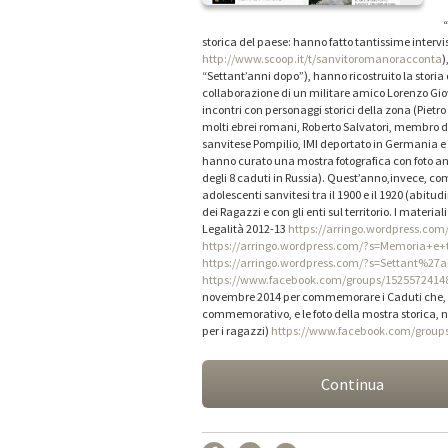
“
storica del paese: hanno fatto tantissime intervis
http://www.scoop.it/t/sanvitoromanoracconta
)
“Settant’anni dopo”), hanno ricostruito la storia
collaborazione di un militare amico Lorenzo Giov
incontri con personaggi storici della zona (Pietro 
molti ebrei romani, Roberto Salvatori, membro dell
sanvitese Pompilio, IMI deportato in Germania e 
hanno curato una mostra fotografica con foto ant
degli 8 caduti in Russia). Quest’anno,invece, co
adolescenti sanvitesi tra il 1900 e il 1920 (abitu
dei Ragazzi e con gli enti sul territorio. I materia
Legalità 2012-13
https://arringo.wordpress.com
https://arringo.wordpress.com/?s=Memoria+e+te
https://arringo.wordpress.com/?s=Settant%27
https://www.facebook.com/groups/1525572414
novembre 2014 per commemorare i Caduti che, a
commemorativo, e le foto della mostra storica, non
per i ragazzi)
https://www.facebook.com/group
Continua