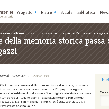
Progetto
Pietre
Scuole
Biblioteca
New
vazione della memoria storica passa sempre più per l’impegno dei ragazzi
e della memoria storica passa 
gazzi
Cristina Galizia
artedì, 31 Maggio 2016
–
Pie
OMA – La conservazione della memoria storica di una città, di un paese e
i un quartiere passa anche e soprattutto per l’impegno delle giovani
Cerca
enerazioni e del mondo della scuola. Sono migliaia le iniziative promosse
n tutte le regioni italiane. Via via ne segnaleremo tante. Partiamo dal
rogetto dell’IC di San Vito Romano (RM), che ci è stato segnalato dalla
rofessoressa Cristina Galizia.