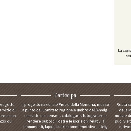
La cons
se
Partecipa
 progetto
Il progetto nazionale Pietre della Memoria, messo
Resta s
ervizio di
a punto dal Comitato regionale umbro dell’Anmig,
della 
formazioni
consiste nel censire, catalogare, fotografare e
notizie d
azio qui
rendere pubblici i dati e le iscrizioni relativi a
puoi visi
monumenti, lapidi, lastre commemorative, steli,
networ