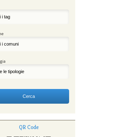
ne
gia
QR Code