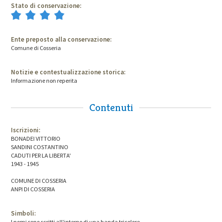
Stato di conservazione:
Ente preposto alla conservazione:
Comune di Cosseria
Notizie e contestualizzazione storica:
Informazione non reperita
Contenuti
Iscrizioni:
BONADEI VITTORIO
SANDINI COSTANTINO
CADUTI PER LA LIBERTA'
1943 - 1945
COMUNE DI COSSERIA
ANPI DI COSSERIA
Simboli:
I nomi sono scritti all'interno di una banda tricolore