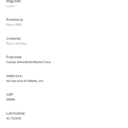
Regione:
Lazio
Provincia:
Roma (RM)
Comune:
Rocca di Papa
Frazione:
Campi d'Annibale Monte Cavo
Indirizzo:
Via Vecchia di Velletri, snc
CAP:
00040
Latitudine:
41.752259