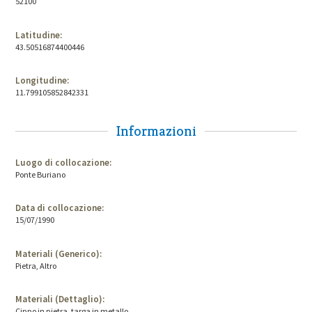
52100
Latitudine:
43.50516874400446
Longitudine:
11.799105852842331
Informazioni
Luogo di collocazione:
Ponte Buriano
Data di collocazione:
15/07/1990
Materiali (Generico):
Pietra, Altro
Materiali (Dettaglio):
Cippo in pietra, targa in metallo .