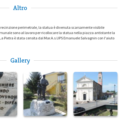
Altro
la recinzione perimetrale, la statua è divenuta scarsamente visibile
nale sono al lavoro per ricollocare la statua nella piazza antistante la
. La Pietra è stata censita dal Mar.A.s.UPS Emanuele Salvagnin con l'aiuto
Gallery