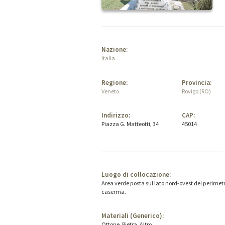
Nazione:
Italia
Regione:
Provincia:
Veneto
Rovigo (RO)
Indirizzo:
CAP:
Piazza G. Matteotti, 34
45014
Luogo di collocazione:
Area verde posta sul lato nord-ovest del perimet
caserma.
Materiali (Generico):
Ottone, Pietra, Altro