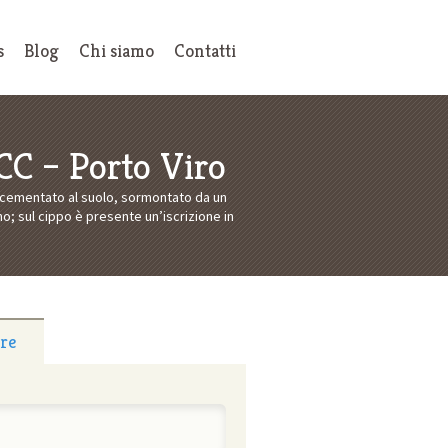
s
Blog
Chi siamo
Contatti
CC – Porto Viro
e cementato al suolo, sormontato da un
o; sul cippo è presente un’iscrizione in
tre
: