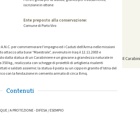
iscrizione in ottone
Ente preposto alla conservazione:
Comune di Porto Viro
e A.N.C. per commemorare l’impegno ed i Caduti dell’Arma nelle missioni
sto attacco alla base “Maestrale”, avvenuto in Iraq il 12.11.2003 e
sto dalla statua di un Carabiniere e un giovane a grandezza naturale in
Il Carabi
50 kg., realizzata con schegge di proiettili di artiglieria risalenti
ati e saldati assieme; la statua è posta su un cippo in granito d’Istria del
 unico con la fondazione in cemento armato di circa 8 mq.
Contenuti
QUE / A PROTEZIONE - DIFESA / ESEMPIO