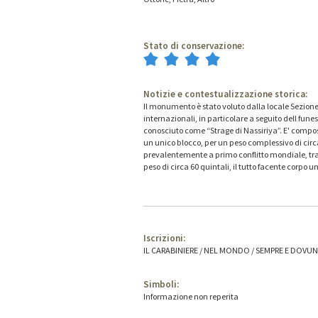
Stato di conservazione:
Notizie e contestualizzazione storica:
Il monumento è stato voluto dalla locale Sezion
internazionali, in particolare a seguito dell fune
conosciuto come “Strage di Nassiriya”. E' compo
un unico blocco, per un peso complessivo di circa 3
prevalentemente a primo conflitto mondiale, tratt
peso di circa 60 quintali, il tutto facente corpo
Iscrizioni:
IL CARABINIERE / NEL MONDO / SEMPRE E DOVUN
Simboli:
Informazione non reperita