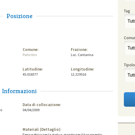
Tag
Posizione
Comu
Comune:
Frazione:
Porto Viro
Loc. Contarina
Tipolo
Latitudine:
Longitudine:
45.018377
12.229516
Informazioni
Data di collocazione:
ro
04/04/2009
Materiali (Dettaglio):
Ferro e ghisa per la statua; granito per il basamento;