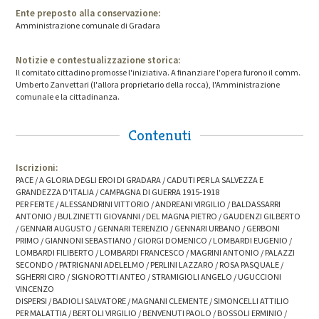
Ente preposto alla conservazione:
Amministrazione comunale di Gradara
Notizie e contestualizzazione storica:
Il comitato cittadino promosse l'iniziativa. A finanziare l'opera furono il comm.
Umberto Zanvettari (l'allora proprietario della rocca), l'Amministrazione
comunale e la cittadinanza.
Contenuti
Iscrizioni:
PACE / A GLORIA DEGLI EROI DI GRADARA / CADUTI PER LA SALVEZZA E
GRANDEZZA D'ITALIA / CAMPAGNA DI GUERRA 1915-1918
PER FERITE / ALESSANDRINI VITTORIO / ANDREANI VIRGILIO / BALDASSARRI
ANTONIO / BULZINETTI GIOVANNI / DEL MAGNA PIETRO / GAUDENZI GILBERTO
/ GENNARI AUGUSTO / GENNARI TERENZIO / GENNARI URBANO / GERBONI
PRIMO / GIANNONI SEBASTIANO / GIORGI DOMENICO / LOMBARDI EUGENIO /
LOMBARDI FILIBERTO / LOMBARDI FRANCESCO / MAGRINI ANTONIO / PALAZZI
SECONDO / PATRIGNANI ADELELMO / PERLINI LAZZARO / ROSA PASQUALE /
SGHERRI CIRO / SIGNOROTTI ANTEO / STRAMIGIOLI ANGELO / UGUCCIONI
VINCENZO
DISPERSI / BADIOLI SALVATORE / MAGNANI CLEMENTE / SIMONCELLI ATTILIO
PER MALATTIA / BERTOLI VIRGILIO / BENVENUTI PAOLO / BOSSOLI ERMINIO /