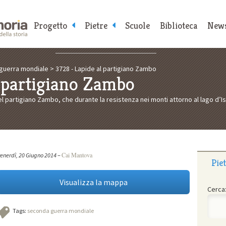
Progetto
Pietre
Scuole
Biblioteca
New
guerra mondiale
>
3728 - Lapide al partigiano Zambo
l partigiano Zambo
el partigiano Zambo, che durante la resistenza nei monti attorno al lago d’Ise
Cai Mantova
enerdì, 20 Giugno 2014
–
Pie
Visualizza la mappa
Cerca
Tags:
seconda guerra mondiale