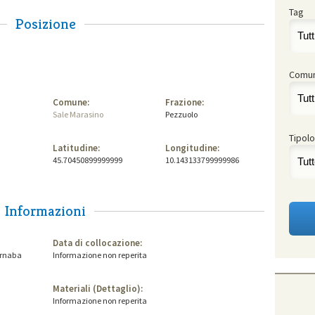
Tag
Posizione
Comu
Comune:
Frazione:
Sale Marasino
Pezzuolo
Tipolo
Latitudine:
Longitudine:
45.70450899999999
10.143133799999986
Informazioni
Data di collocazione:
Barnaba
Informazione non reperita
Materiali (Dettaglio):
Informazione non reperita