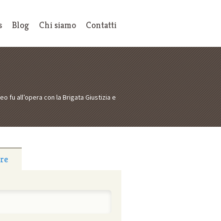
s
Blog
Chi siamo
Contatti
o fu all’opera con la Brigata Giustizia e
tre
: