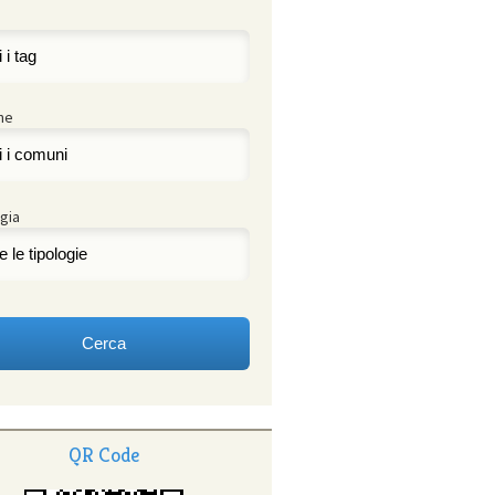
ne
gia
QR Code