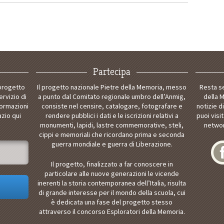
Partecipa
 progetto
Il progetto nazionale Pietre della Memoria, messo
Resta s
ervizio di
a punto dal Comitato regionale umbro dell’Anmig,
della 
formazioni
consiste nel censire, catalogare, fotografare e
notizie d
azio qui
rendere pubblici i dati e le iscrizioni relativi a
puoi visi
monumenti, lapidi, lastre commemorative, steli,
networ
cippi e memoriali che ricordano prima e seconda
guerra mondiale e guerra di Liberazione.
Il progetto, finalizzato a far conoscere in
particolare alle nuove generazioni le vicende
inerenti la storia contemporanea dell’Italia, risulta
di grande interesse per il mondo della scuola, cui
è dedicata una fase del progetto stesso
attraverso il concorso Esploratori della Memoria.