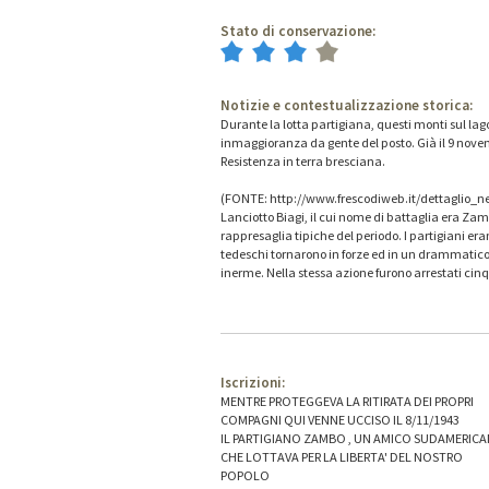
Stato di conservazione:
Notizie e contestualizzazione storica:
Durante la lotta partigiana, questi monti sul lag
inmaggioranza da gente del posto. Già il 9 novem
Resistenza in terra bresciana.
(FONTE: http://www.frescodiweb.it/dettaglio_
Lanciotto Biagi, il cui nome di battaglia era Zamb
rappresaglia tipiche del periodo. I partigiani era
tedeschi tornarono in forze ed in un drammatico s
inerme. Nella stessa azione furono arrestati cinq
Iscrizioni:
MENTRE PROTEGGEVA LA RITIRATA DEI PROPRI
COMPAGNI QUI VENNE UCCISO IL 8/11/1943
IL PARTIGIANO ZAMBO , UN AMICO SUDAMERIC
CHE LOTTAVA PER LA LIBERTA' DEL NOSTRO
POPOLO