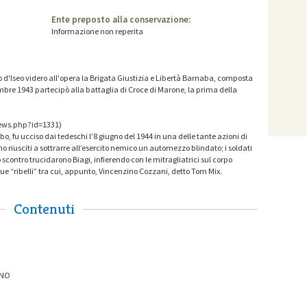
Ente preposto alla conservazione:
Informazione non reperita
o d'Iseo videro all'opera la Brigata Giustizia e Libertà Barnaba, composta
bre 1943 partecipò alla battaglia di Croce di Marone, la prima della
news.php?id=1331)
o, fu ucciso dai tedeschi l’8 giugno del 1944 in una delle tante azioni di
no riusciti a sottrarre all’esercito nemico un automezzo blindato; i soldati
contro trucidarono Biagi, infierendo con le mitragliatrici sul corpo
ue “ribelli” tra cui, appunto, Vincenzino Cozzani, detto Tom Mix.
Contenuti
ANO