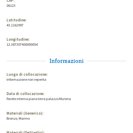
CAP:
06123
Latitudine:
43.1162997
Longitudine:
12.387307400000054
Informazioni
Luogo di collocazione:
Informazione non reperita
Data di collocazione:
Parete interna piano terra palazzo Murena
Materiali (Generico):
Bronzo, Marmo
Materiali (Dettaglio):