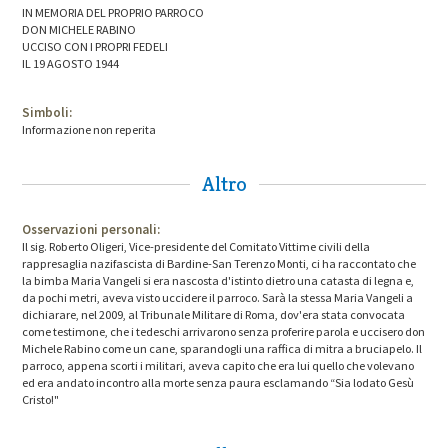
IN MEMORIA DEL PROPRIO PARROCO
DON MICHELE RABINO
UCCISO CON I PROPRI FEDELI
IL 19 AGOSTO 1944
Simboli:
Informazione non reperita
Altro
Osservazioni personali:
Il sig. Roberto Oligeri, Vice-presidente del Comitato Vittime civili della
rappresaglia nazifascista di Bardine-San Terenzo Monti, ci ha raccontato che
la bimba Maria Vangeli si era nascosta d'istinto dietro una catasta di legna e,
da pochi metri, aveva visto uccidere il parroco. Sarà la stessa Maria Vangeli a
dichiarare, nel 2009, al Tribunale Militare di Roma, dov'era stata convocata
come testimone, che i tedeschi arrivarono senza proferire parola e uccisero don
Michele Rabino come un cane, sparandogli una raffica di mitra a bruciapelo. Il
parroco, appena scorti i militari, aveva capito che era lui quello che volevano
ed era andato incontro alla morte senza paura esclamando “Sia lodato Gesù
Cristo!"