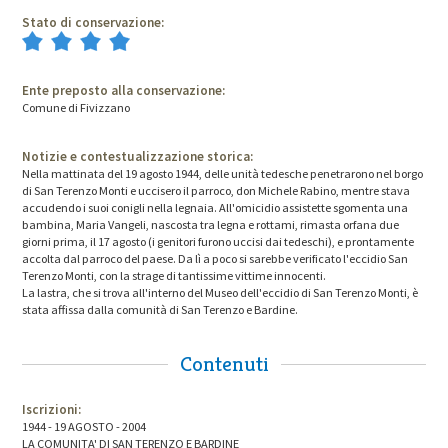
Stato di conservazione:
Ente preposto alla conservazione:
Comune di Fivizzano
Notizie e contestualizzazione storica:
Nella mattinata del 19 agosto 1944, delle unità tedesche penetrarono nel borgo
di San Terenzo Monti e uccisero il parroco, don Michele Rabino, mentre stava
accudendo i suoi conigli nella legnaia. All'omicidio assistette sgomenta una
bambina, Maria Vangeli, nascosta tra legna e rottami, rimasta orfana due
giorni prima, il 17 agosto (i genitori furono uccisi dai tedeschi), e prontamente
accolta dal parroco del paese. Da lì a poco si sarebbe verificato l'eccidio San
Terenzo Monti, con la strage di tantissime vittime innocenti.
La lastra, che si trova all'interno del Museo dell'eccidio di San Terenzo Monti, è
stata affissa dalla comunità di San Terenzo e Bardine.
Contenuti
Iscrizioni:
1944 - 19 AGOSTO - 2004
LA COMUNITA' DI SAN TERENZO E BARDINE