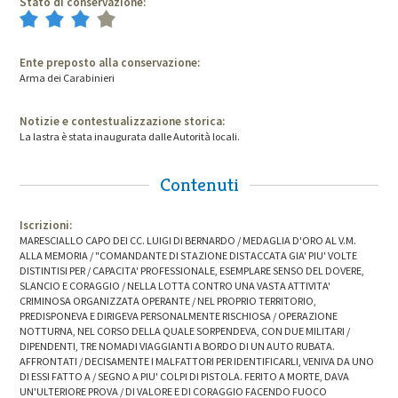
Stato di conservazione:
Ente preposto alla conservazione:
Arma dei Carabinieri
Notizie e contestualizzazione storica:
La lastra è stata inaugurata dalle Autorità locali.
Contenuti
Iscrizioni:
MARESCIALLO CAPO DEI CC. LUIGI DI BERNARDO / MEDAGLIA D'ORO AL V.M.
ALLA MEMORIA / "COMANDANTE DI STAZIONE DISTACCATA GIA' PIU' VOLTE
DISTINTISI PER / CAPACITA' PROFESSIONALE, ESEMPLARE SENSO DEL DOVERE,
SLANCIO E CORAGGIO / NELLA LOTTA CONTRO UNA VASTA ATTIVITA'
CRIMINOSA ORGANIZZATA OPERANTE / NEL PROPRIO TERRITORIO,
PREDISPONEVA E DIRIGEVA PERSONALMENTE RISCHIOSA / OPERAZIONE
NOTTURNA, NEL CORSO DELLA QUALE SORPENDEVA, CON DUE MILITARI /
DIPENDENTI, TRE NOMADI VIAGGIANTI A BORDO DI UN AUTO RUBATA.
AFFRONTATI / DECISAMENTE I MALFATTORI PER IDENTIFICARLI, VENIVA DA UNO
DI ESSI FATTO A / SEGNO A PIU' COLPI DI PISTOLA. FERITO A MORTE, DAVA
UN'ULTERIORE PROVA / DI VALORE E DI CORAGGIO FACENDO FUOCO