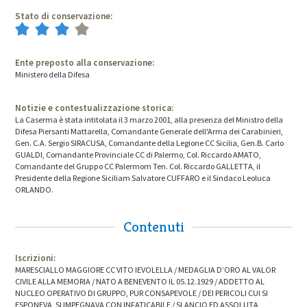
Stato di conservazione:
Ente preposto alla conservazione:
Ministero della Difesa
Notizie e contestualizzazione storica:
La Caserma è stata intitolata il 3 marzo 2001, alla presenza del Ministro della
Difesa Piersanti Mattarella, Comandante Generale dell'Arma dei Carabinieri,
Gen. C.A. Sergio SIRACUSA, Comandante della Legione CC Sicilia, Gen.B. Carlo
GUALDI, Comandante Provinciale CC di Palermo, Col. Riccardo AMATO,
Comandante del Gruppo CC Palermom Ten. Col. Riccardo GALLETTA, il
Presidente della Regione Siciliam Salvatore CUFFARO e il Sindaco Leoluca
ORLANDO.
Contenuti
Iscrizioni:
MARESCIALLO MAGGIORE CC VITO IEVOLELLA / MEDAGLIA D’ORO AL VALOR
CIVILE ALLA MEMORIA / NATO A BENEVENTO IL 05.12.1929 / ADDETTO AL
NUCLEO OPERATIVO DI GRUPPO, PUR CONSAPEVOLE / DEI PERICOLI CUI SI
ESPONEVA, SI IMPEGNAVA CON INFATICABILE / SLANCIO ED ASSOLUTA