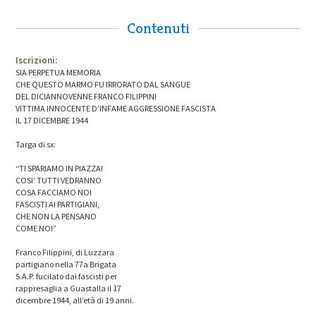
Contenuti
Iscrizioni:
SIA PERPETUA MEMORIA
CHE QUESTO MARMO FU IRRORATO DAL SANGUE
DEL DICIANNOVENNE FRANCO FILIPPINI
VITTIMA INNOCENTE D’INFAME AGGRESSIONE FASCISTA
IL 17 DICEMBRE 1944
Targa di sx:
“TI SPARIAMO IN PIAZZA!
COSI’ TUTTI VEDRANNO
COSA FACCIAMO NOI
FASCISTI AI PARTIGIANI,
CHE NON LA PENSANO
COME NOI”
Franco Filippini, di Luzzara
partigiano nella 77a Brigata
S.A.P. fucilato dai fascisti per
rappresaglia a Guastalla il 17
dicembre 1944, all’età di 19 anni.