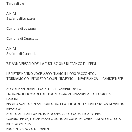
Targa di dx:
A.N.P.I.
Sezione di Luzzara
Comune di Luzzara
Comune di Guastalla
A.N.P.I.
Sezione di Guastalla
75° ANNIVERSARIO DELLA FUCILAZIONE DI FRANCO FILIPPINI
LE PIETRE HANNO VOCE, ASCOLTIAMO IL LORO RACCONTO …
TORNIAMO COL PENSIERO A QUELL’INVERNO … NEVE BIANCA … CAMICIE NERE
…
SONO LE SEI DI MATTINA, E’ IL 17 DICEMBRE 1944 …
“IO SONO IL PRIMO DI TUTTI QUEI RAGAZZI A ESSERE FATTO FUORI DAI
FASCISTI.
HANNO SCELTO UN BEL POSTO, SOTTO I PIEDI DEL FERRANTE DUCA. M’HANNO
MESSO QUI,
SOTTO AL FRANTON ED HANNO SPARATO UNA RAFFICA INTERA.
GUARDA BENE, TU CHE PASSI! CI SONO ANCORA I BUCHI! E LA MIA FOTO, COSI’
MI PUOI VEDERE.
ERO UN RAGAZZO DI 19 ANNI.