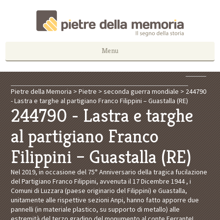
Menu
Pietre della Memoria
>
Pietre
>
seconda guerra mondiale
>
244790
- Lastra e targhe al partigiano Franco Filippini – Guastalla (RE)
244790 - Lastra e targhe
al partigiano Franco
Filippini – Guastalla (RE)
Nel 2019, in occasione del 75° Anniversario della tragica fucilazione
del Partigiano Franco Filippini, avvenuta il 17 Dicembre 1944 , i
Comuni di Luzzara (paese originario del Filippini) e Guastalla,
unitamente alle rispettive sezioni Anpi, hanno fatto apporre due
pannelli (in materiale plastico, su supporto di metallo) alle
estremità del terzo gradino del monumento al conte FerranteI