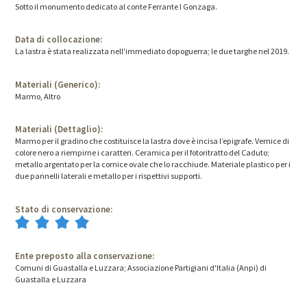
Sotto il monumento dedicato al conte Ferrante I Gonzaga.
Data di collocazione:
La lastra è stata realizzata nell'immediato dopoguerra; le due targhe nel 2019.
Materiali (Generico):
Marmo, Altro
Materiali (Dettaglio):
Marmo per il gradino che costituisce la lastra dove è incisa l’epigrafe. Vernice di
colore nero a riempirne i caratteri. Ceramica per il fotoritratto del Caduto;
metallo argentato per la cornice ovale che lo racchiude. Materiale plastico per i
due pannelli laterali e metallo per i rispettivi supporti.
Stato di conservazione:
Ente preposto alla conservazione:
Comuni di Guastalla e Luzzara; Associazione Partigiani d'Italia (Anpi) di
Guastalla e Luzzara