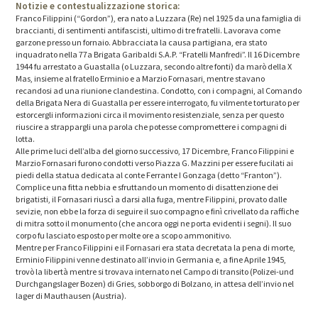
Notizie e contestualizzazione storica:
Franco Filippini (“Gordon”), era nato a Luzzara (Re) nel 1925 da una famiglia di
braccianti, di sentimenti antifascisti, ultimo di tre fratelli. Lavorava come
garzone presso un fornaio. Abbracciata la causa partigiana, era stato
inquadrato nella 77a Brigata Garibaldi S.A.P. “Fratelli Manfredi”. Il 16 Dicembre
1944 fu arrestato a Guastalla (o Luzzara, secondo altre fonti) da marò della X
Mas, insieme al fratello Erminio e a Marzio Fornasari, mentre stavano
recandosi ad una riunione clandestina. Condotto, con i compagni, al Comando
della Brigata Nera di Guastalla per essere interrogato, fu vilmente torturato per
estorcergli informazioni circa il movimento resistenziale, senza per questo
riuscire a strappargli una parola che potesse compromettere i compagni di
lotta.
Alle prime luci dell’alba del giorno successivo, 17 Dicembre, Franco Filippini e
Marzio Fornasari furono condotti verso Piazza G. Mazzini per essere fucilati ai
piedi della statua dedicata al conte Ferrante I Gonzaga (detto “Franton”).
Complice una fitta nebbia e sfruttando un momento di disattenzione dei
brigatisti, il Fornasari riuscì a darsi alla fuga, mentre Filippini, provato dalle
sevizie, non ebbe la forza di seguire il suo compagno e finì crivellato da raffiche
di mitra sotto il monumento (che ancora oggi ne porta evidenti i segni). Il suo
corpo fu lasciato esposto per molte ore a scopo ammonitivo.
Mentre per Franco Filippini e il Fornasari era stata decretata la pena di morte,
Erminio Filippini venne destinato all’invio in Germania e, a fine Aprile 1945,
trovò la libertà mentre si trovava internato nel Campo di transito (Polizei-und
Durchgangslager Bozen) di Gries, sobborgo di Bolzano, in attesa dell’invio nel
lager di Mauthausen (Austria).