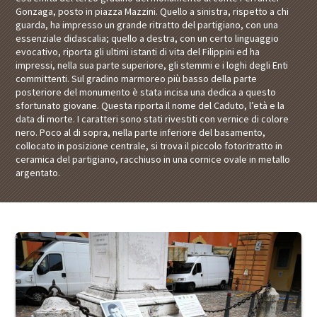
Gonzaga, posto in piazza Mazzini. Quello a sinistra, rispetto a chi
guarda, ha impresso un grande ritratto del partigiano, con una
essenziale didascalia; quello a destra, con un certo linguaggio
evocativo, riporta gli ultimi istanti di vita del Filippini ed ha
impressi, nella sua parte superiore, gli stemmi e i loghi degli Enti
committenti. Sul gradino marmoreo più basso della parte
posteriore del monumento è stata incisa una dedica a questo
sfortunato giovane. Questa riporta il nome del Caduto, l’età e la
data di morte. I caratteri sono stati rivestiti con vernice di colore
nero. Poco al di sopra, nella parte inferiore del basamento,
collocato in posizione centrale, si trova il piccolo fotoritratto in
ceramica del partigiano, racchiuso in una cornice ovale in metallo
argentato.