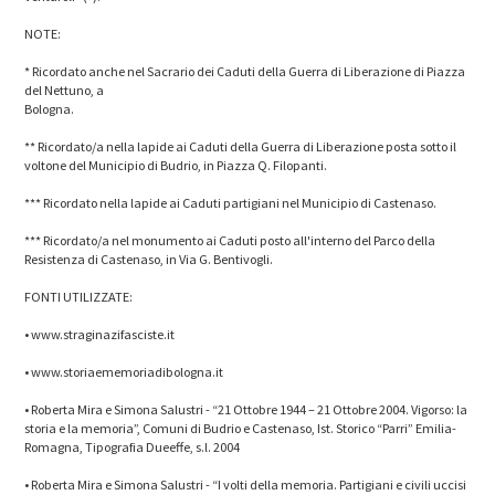
NOTE:
* Ricordato anche nel Sacrario dei Caduti della Guerra di Liberazione di Piazza
del Nettuno, a
Bologna.
** Ricordato/a nella lapide ai Caduti della Guerra di Liberazione posta sotto il
voltone del Municipio di Budrio, in Piazza Q. Filopanti.
*** Ricordato nella lapide ai Caduti partigiani nel Municipio di Castenaso.
*** Ricordato/a nel monumento ai Caduti posto all'interno del Parco della
Resistenza di Castenaso, in Via G. Bentivogli.
FONTI UTILIZZATE:
• www.straginazifasciste.it
• www.storiaememoriadibologna.it
• Roberta Mira e Simona Salustri - “21 Ottobre 1944 – 21 Ottobre 2004. Vigorso: la
storia e la memoria”, Comuni di Budrio e Castenaso, Ist. Storico “Parri” Emilia-
Romagna, Tipografia Dueeffe, s.l. 2004
• Roberta Mira e Simona Salustri - “I volti della memoria. Partigiani e civili uccisi