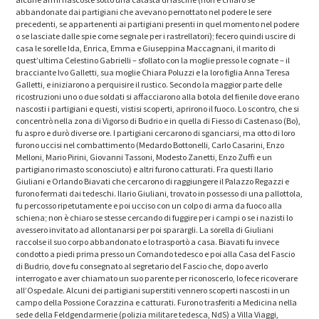
abbandonate dai partigiani che avevano pernottato nel podere le sere
precedenti, se appartenenti ai partigiani presenti in quel momento nel podere
o se lasciate dalle spie come segnale per i rastrellatori); fecero quindi uscire di
casa le sorelle Ida, Enrica, Emma e Giuseppina Maccagnani, il marito di
quest’ultima Celestino Gabrielli – sfollato con la moglie presso le cognate – il
bracciante Ivo Galletti, sua moglie Chiara Poluzzi e la loro figlia Anna Teresa
Galletti, e iniziarono a perquisire il rustico. Secondo la maggior parte delle
ricostruzioni uno o due soldati si affacciarono alla botola del fienile dove erano
nascosti i partigiani e questi, vistisi scoperti, aprirono il fuoco. Lo scontro, che si
concentrò nella zona di Vigorso di Budrio e in quella di Fiesso di Castenaso (Bo),
fu aspro e durò diverse ore. I partigiani cercarono di sganciarsi, ma otto di loro
furono uccisi nel combattimento (Medardo Bottonelli, Carlo Casarini, Enzo
Melloni, Mario Pirini, Giovanni Tassoni, Modesto Zanetti, Enzo Zuffi e un
partigiano rimasto sconosciuto) e altri furono catturati. Fra questi Ilario
Giuliani e Orlando Biavati che cercarono di raggiungere il Palazzo Regazzi e
furono fermati dai tedeschi. Ilario Giuliani, trovato in possesso di una pallottola,
fu percosso ripetutamente e poi ucciso con un colpo di arma da fuoco alla
schiena; non è chiaro se stesse cercando di fuggire per i campi o se i nazisti lo
avessero invitato ad allontanarsi per poi sparargli. La sorella di Giuliani
raccolse il suo corpo abbandonato e lo trasportò a casa. Biavati fu invece
condotto a piedi prima presso un Comando tedesco e poi alla Casa del Fascio
di Budrio, dove fu consegnato al segretario del Fascio che, dopo averlo
interrogato e aver chiamato un suo parente per riconoscerlo, lo fece ricoverare
all’Ospedale. Alcuni dei partigiani superstiti vennero scoperti nascosti in un
campo della Possione Corazzina e catturati. Furono trasferiti a Medicina nella
sede della Feldgendarmerie (polizia militare tedesca, NdS) a Villa Viaggi,