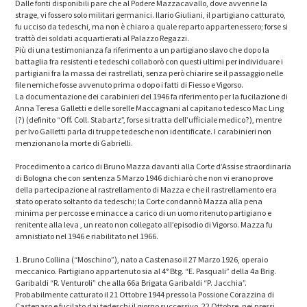
Dalle fonti disponibili pare che al Podere Mazzacavallo, dove avvenne la
strage, vi fossero solo militari germanici. Ilario Giuliani, il partigiano catturato,
fu ucciso da tedeschi, ma non è chiaro a quale reparto appartenessero; forse si
trattò dei soldati acquartierati al Palazzo Regazzi.
Più di una testimonianza fa riferimento a un partigiano slavo che dopo la
battaglia fra resistenti e tedeschi collaborò con questi ultimi per individuare i
partigiani fra la massa dei rastrellati, senza però chiarire se il passaggio nelle
file nemiche fosse avvenuto prima o dopo i fatti di Fiesso e Vigorso.
La documentazione dei carabinieri del 1946 fa riferimento per la fucilazione di
Anna Teresa Galletti e delle sorelle Maccagnani al capitano tedesco Mac Ling
(?) (definito “Off. Coll. Stabartz”, forse si tratta dell’ufficiale medico?), mentre
per Ivo Galletti parla di truppe tedesche non identificate. I carabinieri non
menzionano la morte di Gabrielli.
Procedimento a carico di Bruno Mazza davanti alla Corte d’Assise straordinaria
di Bologna che con sentenza 5 Marzo 1946 dichiarò che non vi erano prove
della partecipazione al rastrellamento di Mazza e che il rastrellamento era
stato operato soltanto da tedeschi; la Corte condannò Mazza alla pena
minima per percosse e minacce a carico di un uomo ritenuto partigiano e
renitente alla leva , un reato non collegato all’episodio di Vigorso. Mazza fu
amnistiato nel 1946 e riabilitato nel 1966.
1. Bruno Collina (“Moschino”), nato a Castenaso il 27 Marzo 1926, operaio
meccanico. Partigiano appartenuto sia al 4° Btg. “E. Pasquali” della 4a Brig.
Garibaldi “R. Venturoli” che alla 66a Brigata Garibaldi “P. Jacchia”.
Probabilmente catturato il 21 Ottobre 1944 presso la Possione Corazzina di
Castenaso e fucilato dai tedeschi il giorno successivo, 22 Ottobre, nei pressi