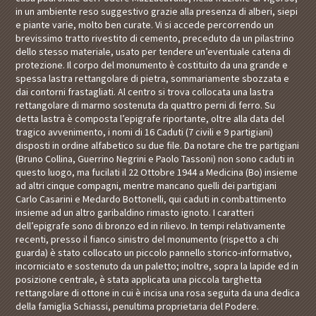
in un ambiente reso suggestivo grazie alla presenza di alberi, siepi
e piante varie, molto ben curate. Vi si accede percorrendo un
brevissimo tratto rivestito di cemento, preceduto da un pilastrino
dello stesso materiale, usato per tendere un’eventuale catena di
protezione. Il corpo del monumento è costituito da una grande e
spessa lastra rettangolare di pietra, sommariamente sbozzata e
dai contorni frastagliati. Al centro si trova collocata una lastra
rettangolare di marmo sostenuta da quattro perni di ferro. Su
detta lastra è composta l’epigrafe riportante, oltre alla data del
tragico avvenimento, i nomi di 16 Caduti (7 civili e 9 partigiani)
disposti in ordine alfabetico su due file. Da notare che tre partigiani
(Bruno Collina, Guerrino Negrini e Paolo Tassoni) non sono caduti in
questo luogo, ma fucilati il 22 Ottobre 1944 a Medicina (Bo) insieme
ad altri cinque compagni, mentre mancano quelli dei partigiani
Carlo Casarini e Medardo Bottonelli, qui caduti in combattimento
insieme ad un altro garibaldino rimasto ignoto. I caratteri
dell’epigrafe sono di bronzo ed in rilievo. In tempi relativamente
recenti, presso il fianco sinistro del monumento (rispetto a chi
guarda) è stato collocato un piccolo pannello storico-informativo,
incorniciato e sostenuto da un paletto; inoltre, sopra la lapide ed in
posizione centrale, è stata applicata una piccola targhetta
rettangolare di ottone in cui è incisa una rosa seguita da una dedica
della famiglia Schiassi, penultima proprietaria del Podere.