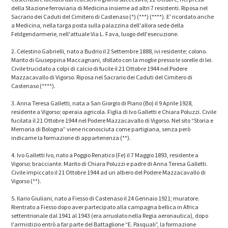
della Stazione ferroviaria di Medicina insieme ad altri 7 resistenti. Riposa nel
Sacrario dei Caduti del Cimitero di Castenaso (*) (***) (****). E' ricordato anche
a Medicina, nella targa posta sulla palazzina dell'allora sede della
Feldgendarmerie, nell'attuale Via L. Fava, luogo dell'esecuzione.
2. Celestino Gabrielli, nato a Budrio il 2 Settembre 1888, ivi residente; colono.
Marito di Giuseppina Maccagnani, sfollato con la moglie presso le sorelle di lei.
Civile trucidato a colpi di calcio di fucile il 21 Ottobre 1944 nel Podere
Mazzacavallo di Vigorso. Riposa nel Sacrario dei Caduti del Cimitero di
Castenaso (****).
3. Anna Teresa Galletti, nata a San Giorgio di Piano (Bo) il 9 Aprile 1928,
residente a Vigorso; operaia agricola. Figlia di Ivo Galletti e Chiara Poluzzi. Civile
fucilata il 21 Ottobre 1944 nel Podere Mazzacavallo di Vigorso. Nel sito “Storia e
Memoria di Bologna” viene riconosciuta come partigiana, senza però
indicarne la formazione di appartenenza (**).
4. Ivo Galletti Ivo, nato a Poggio Renatico (Fe) il 7 Maggio 1893, residente a
Vigorso; bracciante. Marito di Chiara Poluzzi e padre di Anna Teresa Galletti.
Civile impiccato il 21 Ottobre 1944 ad un albero del Podere Mazzacavallo di
Vigorso (**).
5. Ilario Giuliani, nato a Fiesso di Castenaso il 24 Gennaio 1921; muratore.
Rientrato a Fiesso dopo aver partecipato alla campagna bellica in Africa
settentrionale dal 1941 al 1943 (era arruolato nella Regia aeronautica), dopo
l'armistizio entrò a far parte del Battaglione “E. Pasquali”, la formazione