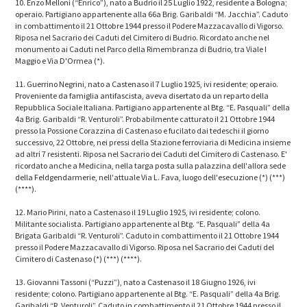
10. Enzo Melloni (“Enrico”), nato a Budrio il 25 Luglio 1922, residente a Bologna;
operaio. Partigiano appartenente alla 66a Brig. Garibaldi “M. Jacchia”. Caduto
in combattimento il 21 Ottobre 1944 presso il Podere Mazzacavallo di Vigorso.
Riposa nel Sacrario dei Caduti del Cimitero di Budrio. Ricordato anche nel
monumento ai Caduti nel Parco della Rimembranza di Budrio, tra Viale I
Maggio e Via D'Ormea (*).
11. Guerrino Negrini, nato a Castenaso il 7 Luglio 1925, ivi residente; operaio.
Proveniente da famiglia antifascista, aveva disertato da un reparto della
Repubblica Sociale Italiana. Partigiano appartenente al Btg. “E. Pasquali” della
4a Brig. Garibaldi “R. Venturoli”. Probabilmente catturato il 21 Ottobre 1944
presso la Possione Corazzina di Castenaso e fucilato dai tedeschi il giorno
successivo, 22 Ottobre, nei pressi della Stazione ferroviaria di Medicina insieme
ad altri 7 resistenti. Riposa nel Sacrario dei Caduti del Cimitero di Castenaso. E'
ricordato anche a Medicina, nella targa posta sulla palazzina dell'allora sede
della Feldgendarmerie, nell'attuale Via L. Fava, luogo dell'esecuzione (*) (***)
(****).
12. Mario Pirini, nato a Castenaso il 19 Luglio 1925, ivi residente; colono.
Militante socialista. Partigiano appartenente al Btg. “E. Pasquali” della 4a
Brigata Garibaldi “R. Venturoli”. Caduto in combattimento il 21 Ottobre 1944
presso il Podere Mazzacavallo di Vigorso. Riposa nel Sacrario dei Caduti del
Cimitero di Castenaso (*) (***) (****).
13. Giovanni Tassoni (“Puzzi”), nato a Castenaso il 18 Giugno 1926, ivi
residente; colono. Partigiano appartenente al Btg. “E. Pasquali” della 4a Brig.
Garibaldi “R. Venturoli”. Caduto in combattimento il 21 Ottobre 1944 presso il