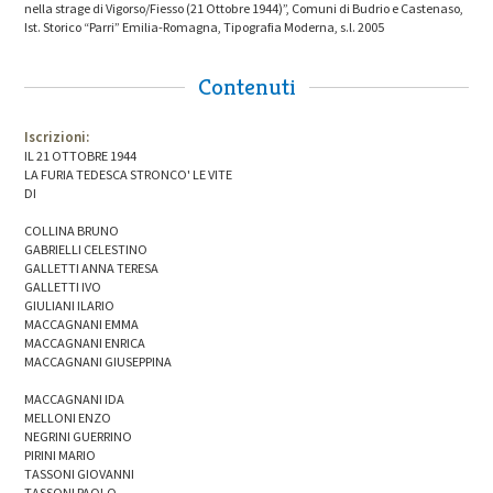
nella strage di Vigorso/Fiesso (21 Ottobre 1944)”, Comuni di Budrio e Castenaso,
Ist. Storico “Parri” Emilia-Romagna, Tipografia Moderna, s.l. 2005
Contenuti
Iscrizioni:
IL 21 OTTOBRE 1944
LA FURIA TEDESCA STRONCO' LE VITE
DI
COLLINA BRUNO
GABRIELLI CELESTINO
GALLETTI ANNA TERESA
GALLETTI IVO
GIULIANI ILARIO
MACCAGNANI EMMA
MACCAGNANI ENRICA
MACCAGNANI GIUSEPPINA
MACCAGNANI IDA
MELLONI ENZO
NEGRINI GUERRINO
PIRINI MARIO
TASSONI GIOVANNI
TASSONI PAOLO