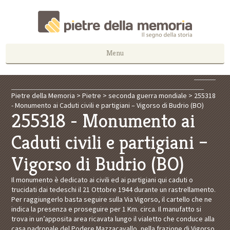
Menu
Pietre della Memoria
>
Pietre
>
seconda guerra mondiale
>
255318
- Monumento ai Caduti civili e partigiani – Vigorso di Budrio (BO)
255318 - Monumento ai
Caduti civili e partigiani –
Vigorso di Budrio (BO)
Il monumento è dedicato ai civili ed ai partigiani qui caduti o
trucidati dai tedeschi il 21 Ottobre 1944 durante un rastrellamento.
Per raggiungerlo basta seguire sulla Via Vigorso, il cartello che ne
indica la presenza e proseguire per 1 Km. circa. Il manufatto si
trova in un’apposita area ricavata lungo il vialetto che conduce alla
casa padronale del Podere Mazzacavallo, nella frazione di Vigorso,