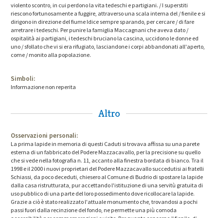
violento scontro, in cui perdono la vita tedeschi e partigiani. / I superstiti
riescono fortunosamente a fuggire, attraverso una scala interna del / fienile e si
dirigono in direzione del fiume Idice sempre sparando, per cercare / di fare
arretrare i tedeschi. Per punire la famiglia Maccagnani che aveva dato /
ospitalità ai partigiani, i tedeschi bruciano la cascina, uccidono le donne ed
uno / sfollato che vi si era rifugiato, lasciandone i corpi abbandonati all'aperto,
come / monito alla popolazione.
Simboli:
Informazione non reperita
Altro
Osservazioni personali:
La prima lapide in memoria di questi Caduti si trovava affissa su una parete
esterna di un fabbricato del Podere Mazzacavallo, per la precisione su quello
che si vede nella fotografia n. 11, accanto alla finestra bordata di bianco. Tra il
1998 e il 2000 i nuovi proprietari del Podere Mazzacavallo succedutisi ai fratelli
Schiassi, da poco deceduti, chiesero al Comune di Budrio di spostare la lapide
dalla casa ristrutturata, pur accettando l'istituzione di una servitù gratuita di
uso pubblico di una parte del loro possedimento dove ricollocare la lapide.
Grazie a ciò è stato realizzato l'attuale monumento che, trovandosi a pochi
passi fuori dalla recinzione del fondo, ne permette una più comoda