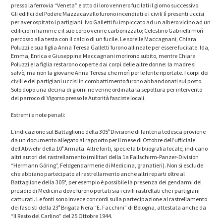
presso la ferrovia “Veneta” e otto di loro vennero fucilati il giorno successivo.
Gli edifici del Podere Mazzacavallo furono incendiati e i civili lì presenti uccisi
per aver ospitato i partigiani. Ivo Galletti fu impiccato ad un albero vicino ad un
edificio in fiamme e il suo corpo venne carbonizzato; Celestino Gabrielli morì
percosso alla testa con il calcio di un fucile. Le sorelle Maccagnani, Chiara
Poluzzi e sua figlia Anna Teresa Galletti furono allineate per essere fucilate. Ida,
Emma, Enrica e Giuseppina Maccagnani morirono subito, mentre Chiara
Poluzzi e la figlia restarono coperte dai corpi delle altre donne: la madre si
salvò, ma non la giovane Anna Teresa che morì per le ferite riportate. I corpi dei
civili e dei partigiani uccisi in combattimento furono abbandonati sul posto.
Solo dopo una decina di giorni ne venne ordinata la sepoltura per intervento
del parroco di Vigorso presso le Autorità fasciste locali.
Estremi e note penali:
L’indicazione sul Battaglione della 305ª Divisione di fanteria tedesca proviene
da un documento allegato al rapporto per il mese di Ottobre dell’ufficiale
dell’Abwehr della 10ª Armata. Altre fonti, specie la bibliografia locale, indicano
altri autori del rastrellamento (militari della 1a Fallschirm-Panzer-Division
“Hermann Göring”, Feldgendarmerie di Medicina, granatieri). Non si esclude
che abbiano partecipato al rastrellamento anche altri reparti oltre al
Battaglione della 305ª, per esempio è possibile la presenza dei gendarmi del
presidio di Medicina dove furono portati sia i civili rastrellati che i partigiani
catturati. Le fonti sono invece concordi sulla partecipazione al rastrellamento
dei fascisti della 23ª Brigata Nera “E. Facchini” di Bologna, attestata anche da
“Il Resto del Carlino” del 25 Ottobre 1944.