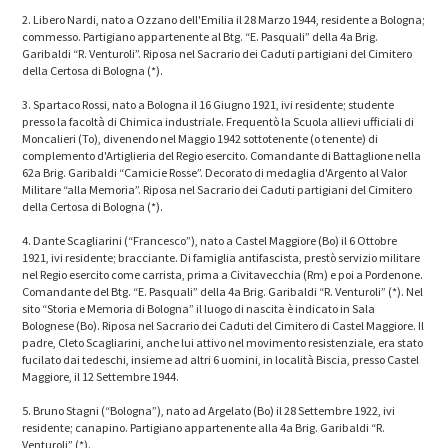
2. Libero Nardi, nato a Ozzano dell'Emilia il 28 Marzo 1944, residente a Bologna;
commesso. Partigiano appartenente al Btg. “E. Pasquali” della 4a Brig.
Garibaldi “R. Venturoli”. Riposa nel Sacrario dei Caduti partigiani del Cimitero
della Certosa di Bologna (*).
3. Spartaco Rossi, nato a Bologna il 16 Giugno 1921, ivi residente; studente
presso la facoltà di Chimica industriale. Frequentò la Scuola allievi ufficiali di
Moncalieri (To), divenendo nel Maggio 1942 sottotenente (o tenente) di
complemento d'Artiglieria del Regio esercito. Comandante di Battaglione nella
62a Brig. Garibaldi “Camicie Rosse”. Decorato di medaglia d'Argento al Valor
Militare “alla Memoria”. Riposa nel Sacrario dei Caduti partigiani del Cimitero
della Certosa di Bologna (*).
4. Dante Scagliarini (“Francesco”), nato a Castel Maggiore (Bo) il 6 Ottobre
1921, ivi residente; bracciante. Di famiglia antifascista, prestò servizio militare
nel Regio esercito come carrista, prima a Civitavecchia (Rm) e poi a Pordenone.
Comandante del Btg. “E. Pasquali” della 4a Brig. Garibaldi “R. Venturoli” (*). Nel
sito “Storia e Memoria di Bologna” il luogo di nascita è indicato in Sala
Bolognese (Bo). Riposa nel Sacrario dei Caduti del Cimitero di Castel Maggiore. Il
padre, Cleto Scagliarini, anche lui attivo nel movimento resistenziale, era stato
fucilato dai tedeschi, insieme ad altri 6 uomini, in località Biscia, presso Castel
Maggiore, il 12 Settembre 1944.
5. Bruno Stagni (“Bologna”), nato ad Argelato (Bo) il 28 Settembre 1922, ivi
residente; canapino. Partigiano appartenente alla 4a Brig. Garibaldi “R.
Venturoli” (*).