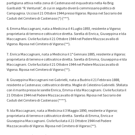
partigiana attiva nella zona di Castenaso ed inquadrata nella 4a Brig.
Garibaldi “R. Venturoli”, di cui in seguito diverrà commissario politico di
Compagnia. Ucciso il 21 Ottobre 1944 presso Vigorso. Riposa nel Sacrario dei
Caduti del Cimitero di Castenaso (*) (***).
6. Emma Maccagnani, nata a Medicina il 4 Luglio 1893, residente a Vigorso;
proprietaria di terreno e coltivatrice diretta. Sorella di Enrica, Giuseppina e Ida
Maccagnani. Civile fucilata il 21 Ottobre 1944 nel Podere Mazzacavallo di
Vigorso. Riposa nel Cimitero di Vigorso (**).
7. Enrica Maccagnani, nata a Medicina il 1° Gennaio 1885, residente a Vigorso;
proprietaria di terreno e coltivatrice diretta. Sorella di Emma, Giuseppina e Ida
Maccagnani. Civile fucilata il 21 Ottobre 1944 nel Podere Mazzacavallo di
Vigorso. Riposa nel Cimitero di Vigorso (**).
8. Giuseppina Maccagnani nei Gabrielli, nata a Budrio il 21 Febbraio 1888,
residente a Castenaso; coltivatrice diretta. Moglie di Celestino Gabrielli. Sfollata
con il marito presso le sorelle Enrica, Emma e Ida Maccagnani. Civile fucilata il
21 Ottobre 1944 nel Podere Mazzacavallo di Vigorso. Riposa nel Sacrario dei
Caduti del Cimitero di Castenaso (****).
9. Ida Maccagnani, nata a Medicina il 3 Maggio 1890, residente a Vigorso;
proprietaria di terreno e coltivatrice diretta. Sorella di Emma, Enrica e
Giuseppina Maccagnani. Civile fucilata il 21 Ottobre 1944 nel Podere
Mazzacavallo di Vigorso. Riposa nel Cimitero di Vigorso (**).