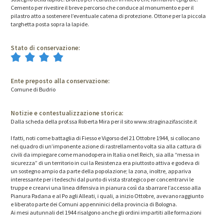
Cemento per rivestire il breve percorso che conduce al monumento e per il
pilastro atto a sostenere l’eventuale catena di protezione. Ottone per la piccola
targhetta posta sopra la lapide.
Stato di conservazione:
Ente preposto alla conservazione:
Comune di Budrio
Notizie e contestualizzazione storica:
Dalla scheda della prof.ssa Roberta Mira per il sito www.straginazifasciste.it
I fatti, noti come battaglia di Fiesso e Vigorso del 21 Ottobre 1944, si collocano
nel quadro di un’imponente azione di rastrellamento volta sia alla cattura di
civili da impiegare come manodopera in Italia o nel Reich, sia alla “messa in
sicurezza” di un territorio in cui la Resistenza era piuttosto attiva e godeva di
un sostegno ampio da parte della popolazione; la zona, inoltre, appariva
interessante per i tedeschi dal punto di vista strategico per concentrarvi le
truppe e crearvi una linea difensiva in pianura così da sbarrare l’accesso alla
Pianura Padana e al Po agli Alleati, i quali, a inizio Ottobre, avevano raggiunto
e liberato parte dei Comuni appenninici della provincia di Bologna.
Ai mesi autunnali del 1944 risalgono anche gli ordini impartiti alle formazioni