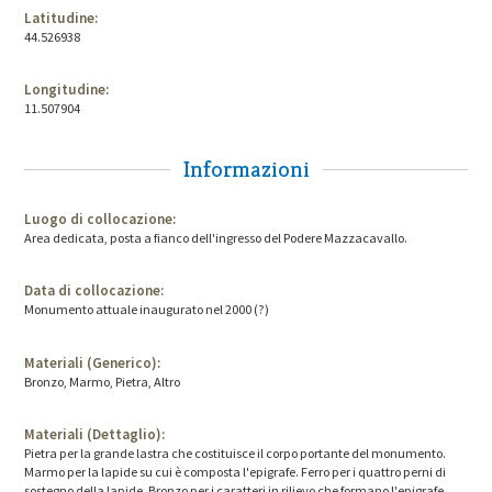
Latitudine:
44.526938
Longitudine:
11.507904
Informazioni
Luogo di collocazione:
Area dedicata, posta a fianco dell'ingresso del Podere Mazzacavallo.
Data di collocazione:
Monumento attuale inaugurato nel 2000 (?)
Materiali (Generico):
Bronzo, Marmo, Pietra, Altro
Materiali (Dettaglio):
Pietra per la grande lastra che costituisce il corpo portante del monumento.
Marmo per la lapide su cui è composta l'epigrafe. Ferro per i quattro perni di
sostegno della lapide. Bronzo per i caratteri in rilievo che formano l'epigrafe.