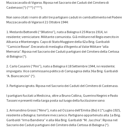
Mazzacavallo di Vigorso. Riposa nel Sacrario dei Caduti del Cimitero di
Castenaso (*) (***) (****).
Non sono citati i nomi di altri tre partigiani caduti in combattimento nel Podere
Mazzacavallo di Vigorso il 21 Ottobre 1944:
1. Medardo Bottonelli (“Sfilatino”), nato a Bologna il 25 Marzo 1914, ivi
residente; verniciatore. Militante comunista. Già militare nel Regio esercito in
Albania e Montenegro. Capo di Stato Maggiore della 62a Brig. Garibaldi
“Camicie Rosse”. Decorato di medaglia d'Argento al Valor Militare “alla
Memoria”. Riposa nel Sacrario dei Caduti partigiani del Cimitero della Certosa
di Bologna (*).
2. Carlo Casarini (“Pini”), nato a Bologna il 18 Settembre 1944, ivi residente;
impiegato. Vice commissario politico di Compagnia della 36a Brig. Garibaldi
“A. Bianconcini” (*).
3. Partigiano ignoto. Riposa nel Sacrario dei Caduti del Cimitero di Castenaso.
I partigiani fucilati a Medicina, oltre a Bruno Collina, Guerrino Negrini e Paolo
Tassoni e presenti nella targa posta sul luogo della fucilazione sono:
1. Armandino Grossi (“Nino”), nato ad Ozzano dell'Emilia (Bo) il 1° Luglio 1925,
residente a Bologna; tornitore meccanico. Partigiano appartenuto alla 1a Brig.
Garibaldi “Irma Bandiera” e alla 66a Brig. Garibaldi “M. Jacchia”. Riposa nel
Sacrario dei Caduti partigiani del Cimitero della Certosa di Bologna (*).