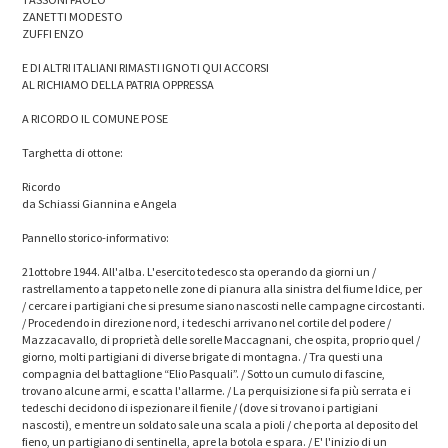
ZANETTI MODESTO
ZUFFI ENZO
E DI ALTRI ITALIANI RIMASTI IGNOTI QUI ACCORSI
AL RICHIAMO DELLA PATRIA OPPRESSA
A RICORDO IL COMUNE POSE
Targhetta di ottone:
Ricordo
da Schiassi Giannina e Angela
Pannello storico-informativo:
21ottobre 1944. All'alba. L'esercito tedesco sta operando da giorni un /
rastrellamento a tappeto nelle zone di pianura alla sinistra del fiume Idice, per
/ cercare i partigiani che si presume siano nascosti nelle campagne circostanti.
/ Procedendo in direzione nord, i tedeschi arrivano nel cortile del podere /
Mazzacavallo, di proprietà delle sorelle Maccagnani, che ospita, proprio quel /
giorno, molti partigiani di diverse brigate di montagna. / Tra questi una
compagnia del battaglione “Elio Pasquali”. / Sotto un cumulo di fascine,
trovano alcune armi, e scatta l'allarme. / La perquisizione si fa più serrata e i
tedeschi decidono di ispezionare il fienile / (dove si trovano i partigiani
nascosti), e mentre un soldato sale una scala a pioli / che porta al deposito del
fieno, un partigiano di sentinella, apre la botola e spara. / E' l'inizio di un