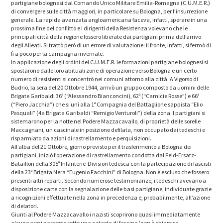
partigiane bolognesi dal Comando Unico Militare Emilia-Romagna (C.U.M.E.R.)
di convergere sulle città maggiori, in particolare su Bologna, per l’insurrezione
generale. La rapida avanzata angloamericana faceva, infatti, sperare in una
prossima fine del conflitto e i dirigenti della Resistenza volevano che le
principali città della regione fossero liberate dai partigiani prima dell’arrivo
degli Alleati. Si trattò però di un errore di valutazione: il fronte, infatti, si fermò di
lì a poco per la campagna invernale.
In applicazione degli ordini del C.U.M.E.R. le formazioni partigiane bolognesi si
spostarono dalle loro abituali zone di operazione verso Bologna e un certo
numero di resistenti si concentrò nei comuni attorno alla città. A Vigorso di
Budrio, la sera del 20 Ottobre 1944, arrivò un gruppo composto da uomini delle
Brigate Garibaldi 36ª (“Alessandro Bianconcini), 62ª (“Camicie Rosse”) e 66ª
(“Piero Jacchia”) che si unì alla 1ª Compagnia del Battaglione sappista “Elio
Pasquali” (4a Brigata Garibaldi “Remigio Venturoli”) della zona. I partigiani si
sistemarono per la notte nel Podere Mazzacavallo, di proprietà delle sorelle
Maccagnani, un cascinale in posizione defilata, non occupato dai tedeschi e
risparmiato da azioni di rastrellamento e perquisizioni.
All’alba del 21 Ottobre, giorno previsto per il trasferimento a Bologna dei
partigiani, iniziò l’operazione di rastrellamento condotta dal Feld-Ersatz-
Bataillon della 305ª Infanterie-Division tedesca con la partecipazione di fascisti
della 23ª Brigata Nera “Eugenio Facchini” di Bologna. Non è escluso che fossero
presenti altri reparti. Secondo numerose testimonianze, i tedeschi avevano a
disposizione carte con la segnalazione delle basi partigiane, individuate grazie
a ricognizioni effettuate nella zona in precedenza e, probabilmente, all’azione
di delatori.
Giunti al Podere Mazzacavallo i nazisti scoprirono quasi immediatamente
alcune armi nascoste sotto una catasta di fascine (non è chiaro se