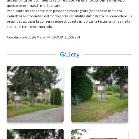
accessibilità per commemorazioni e visite. Per quanto concerne il fienile, di
questo sono rimasti i muri portanti.
Per quanto mi concerne, non posso che essere grato (sebbene in maniera
indiretta) ai proprietari del fondo per la sensibilità dimostrata nel concedere un
proprio spazio per la conservazione di questa importante testimonianza nella
storia del territorio e non solo.
Coordinate Google Maps: 44.526938, 11.507904
Gallery