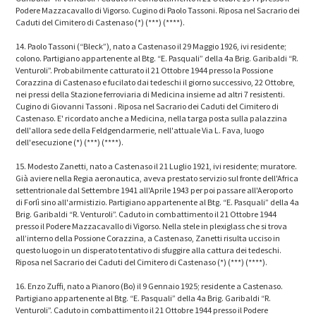
Podere Mazzacavallo di Vigorso. Cugino di Paolo Tassoni. Riposa nel Sacrario dei
Caduti del Cimitero di Castenaso (*) (***) (****).
14. Paolo Tassoni (“Bleck”), nato a Castenaso il 29 Maggio 1926, ivi residente;
colono. Partigiano appartenente al Btg. “E. Pasquali” della 4a Brig. Garibaldi “R.
Venturoli”. Probabilmente catturato il 21 Ottobre 1944 presso la Possione
Corazzina di Castenaso e fucilato dai tedeschi il giorno successivo, 22 Ottobre,
nei pressi della Stazione ferroviaria di Medicina insieme ad altri 7 resistenti.
Cugino di Giovanni Tassoni . Riposa nel Sacrario dei Caduti del Cimitero di
Castenaso. E' ricordato anche a Medicina, nella targa posta sulla palazzina
dell'allora sede della Feldgendarmerie, nell'attuale Via L. Fava, luogo
dell'esecuzione (*) (***) (****).
15. Modesto Zanetti, nato a Castenaso il 21 Luglio 1921, ivi residente; muratore.
Già aviere nella Regia aeronautica, aveva prestato servizio sul fronte dell'Africa
settentrionale dal Settembre 1941 all'Aprile 1943 per poi passare all'Aeroporto
di Forlì sino all'armistizio. Partigiano appartenente al Btg. “E. Pasquali” della 4a
Brig. Garibaldi “R. Venturoli”. Caduto in combattimento il 21 Ottobre 1944
presso il Podere Mazzacavallo di Vigorso. Nella stele in plexiglass che si trova
all’interno della Possione Corazzina, a Castenaso, Zanetti risulta ucciso in
questo luogo in un disperato tentativo di sfuggire alla cattura dei tedeschi.
Riposa nel Sacrario dei Caduti del Cimitero di Castenaso (*) (***) (****).
16. Enzo Zuffi, nato a Pianoro (Bo) il 9 Gennaio 1925; residente a Castenaso.
Partigiano appartenente al Btg. “E. Pasquali” della 4a Brig. Garibaldi “R.
Venturoli”. Caduto in combattimento il 21 Ottobre 1944 presso il Podere