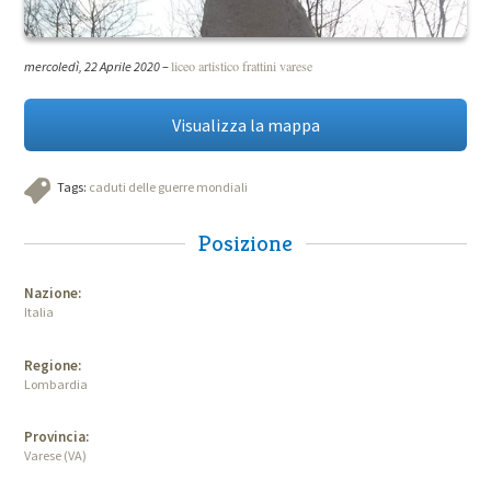
liceo artistico frattini varese
mercoledì, 22 Aprile 2020
–
Visualizza la mappa
Tags:
caduti delle guerre mondiali
Posizione
Nazione:
Italia
Regione:
Lombardia
Provincia:
Varese (VA)