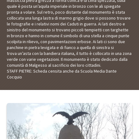
massiccia pietra grezza a forma conica e la cima spezzata, sulla
quale è posta un’aquila imperiale in bronzo con le ali spiegate
pronta a volare. Sul retro, poco distante dal monumento è stata
collocata una lunga lastra di marmo grigio dove si possono trovare
le fotografie e i relativi nomi dei Caduti in guerra. Ai lati destro e
sinistro del monumento si trovano piccoli tempietti con targhette
in bronzo e hanno in comune il simbolo di una stella a cinque punte
scolpita in rilievo, con pavimentazioni erbose. Ai lati ci sono due
panchine in pietra levigata e di fianco a quella di sinistra si
trova un’asta con la bandiera italiana, il tutto è collocato in una zona
verde con varie vegetazioni. Il monumento è stato dedicato dalla
comunità di Malgesso al sacrificio dei loro cittadini.
STAFF PIETRE: Scheda censita anche da Scuola Media Dante
Cocquio