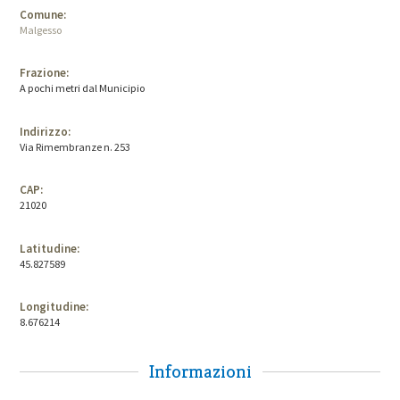
Comune:
Malgesso
Frazione:
A pochi metri dal Municipio
Indirizzo:
Via Rimembranze n. 253
CAP:
21020
Latitudine:
45.827589
Longitudine:
8.676214
Informazioni