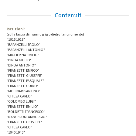
Contenuti
Iscrizioni:
(sulla lastra di marmo grigio dietro il monumento)
"1915 1918"
"BARANZELLI PAOLO"
"BARANZELLI ANTONIO"
"MIGLIERINA EMILIO"
"BINDA GIULIO"
"BINDA ANTONIO"
"FRANZETTI ENRICO"
"FRANZETTI GIUSEPPE"
"FRANZETTI PASQUALE"
"FRANZETTI GUIDO"
"MOLINARI SANTINO"
"CHIESA CARLO"
"COLOMBO LUIGI"
"FRANZETTI EMILIO"
"BOLDETTI FRANCESCO"
"NANGERONI AMBORGIO"
"FRANZETTI GIUSEPPE"
"CHIESA CARLO"
"1940 1945"