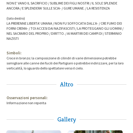
NON E’ VANO IL SACRIFICIO / SUBLIME DEI FIGLI NOSTRI / IL SOLE SPLENDE
ANCORA / E SPLENDERA’ SULLE SCIA- / GURE UMANE. / LA RESISTENZA
(lato destro)
LA PRERENNE LIBERTA’ UMANA / NON FU SOFFOCATA DALL’A- / CRE FUMO DEI
FORNI CREMA- / TOI ACCESI DAI NAZIFASCISTI / LA PROTEGGANO GLI UOMINI /
NEL SACRARIO DEL PROPRIO / DIRITTO. / AI MARTIRI DEI CAMPI DI / STERMINIO
NAZISTI
Simboli:
Croce in bronzo; la composizione di cilindri di varie dimensione potrebbe
somigliare alle canne dei fucili dei Partigiani o potrebbe indirizzare, per la loro
verticalità, lo sguardo dello spettatore verso il cielo.
Altro
Osservazioni personali:
Informazione non reperita
Gallery