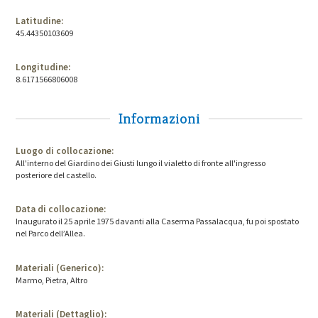
Latitudine:
45.44350103609
Longitudine:
8.6171566806008
Informazioni
Luogo di collocazione:
All'interno del Giardino dei Giusti lungo il vialetto di fronte all'ingresso
posteriore del castello.
Data di collocazione:
Inaugurato il 25 aprile 1975 davanti alla Caserma Passalacqua, fu poi spostato
nel Parco dell’Allea.
Materiali (Generico):
Marmo, Pietra, Altro
Materiali (Dettaglio):