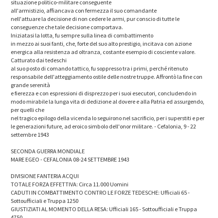
situazione politico-militare conseguente
all'armistizio, affiancava con fermezza il suo comandante
nell'attuare la decisione di non cedere le armi, pur conscio di tutte le
conseguenze che tale decisione comportava.
Iniziatasi la lotta, fu sempre sulla linea di combattimento
in mezzo ai suoi fanti, che, forte del suo alto prestigio, incitava con azione
energica alla resistenza ad oltranza, costante esempio di cosciente valore.
Catturato dai tedeschi
al suo posto di comando tattico, fu soppresso tra i primi, perché ritenuto
responsabile dell'atteggiamento ostile delle nostre truppe. Affrontò la fine con
grande serenità
e fierezza e con espressioni di disprezzo per i suoi esecutori, concludendo in
modo mirabile la lunga vita di dedizione al dovere e alla Patria ed assurgendo,
per quelli che
nel tragico epilogo della vicenda lo seguirono nel sacrificio, per i superstiti e per
le generazioni future, ad eroico simbolo dell'onor militare. - Cefalonia, 9 - 22
settembre 1943
SECONDA GUERRA MONDIALE
MARE EGEO - CEFALONIA 08-24 SETTEMBRE 1943
DIVISIONE FANTERIA ACQUI
TOTALE FORZA EFFETTIVA: Circa 11.000 Uomini
CADUTI IN COMBATTIMENTO CONTRO LE FORZE TEDESCHE: Ufficiali 65 -
Sottoufficiali e Truppa 1250
GIUSTIZIATI AL MOMENTO DELLA RESA: Ufficiali 165 - Sottoufficiali e Truppa
4750