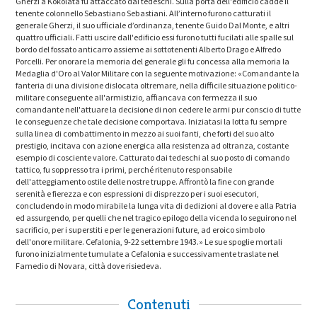
Gherzi a Kokolata fu attaccato dai tedeschi. Sulla porta dell'edificio cadde il
tenente colonnello Sebastiano Sebastiani. All’interno furono catturati il
generale Gherzi, il suo ufficiale d’ordinanza, tenente Guido Dal Monte, e altri
quattro ufficiali. Fatti uscire dall'edificio essi furono tutti fucilati alle spalle sul
bordo del fossato anticarro assieme ai sottotenenti Alberto Drago e Alfredo
Porcelli. Per onorare la memoria del generale gli fu concessa alla memoria la
Medaglia d'Oro al Valor Militare con la seguente motivazione: «Comandante la
fanteria di una divisione dislocata oltremare, nella difficile situazione politico-
militare conseguente all'armistizio, affiancava con fermezza il suo
comandante nell'attuare la decisione di non cedere le armi pur conscio di tutte
le conseguenze che tale decisione comportava. Iniziatasi la lotta fu sempre
sulla linea di combattimento in mezzo ai suoi fanti, che forti del suo alto
prestigio, incitava con azione energica alla resistenza ad oltranza, costante
esempio di cosciente valore. Catturato dai tedeschi al suo posto di comando
tattico, fu soppresso tra i primi, perché ritenuto responsabile
dell'atteggiamento ostile delle nostre truppe. Affrontò la fine con grande
serenità e fierezza e con espressioni di disprezzo per i suoi esecutori,
concludendo in modo mirabile la lunga vita di dedizioni al dovere e alla Patria
ed assurgendo, per quelli che nel tragico epilogo della vicenda lo seguirono nel
sacrificio, per i superstiti e per le generazioni future, ad eroico simbolo
dell'onore militare. Cefalonia, 9-22 settembre 1943.» Le sue spoglie mortali
furono inizialmente tumulate a Cefalonia e successivamente traslate nel
Famedio di Novara, città dove risiedeva.
Contenuti