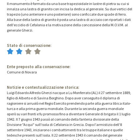
Il monumento è formato da una base trapezioidale in lastre di pietra su cui si
innalza una lastra di granito con incisa la dedica al generale. Su due vertici del
trapezio (uno anteriore e uno posteriore) sono conficcate due spade di ferro.
Alla base della lastra di granito è posta una lastra di acciaio con riportati i dati
dell'eccidio di Cefalonia e la motivazione della concessione della M.O.V.M. al
generale Gherzi.
Stato di conservazione:
Ente preposto alla conservazione:
Comune di Novara
Notizie e contestualizzazione storica:
Luigi Edoardo Alfredo Gherzi nacque a Lu Monferrato (AL) il 27 settembre 1889,
figlio di Alberto e di Savina Borghino. Dopo aver conseguito il diploma di
ragioniere si arruolò nel Regio Esercito prendendo parte alla guerra libica italo-
turca e alla prima guerra mondiale. Durante la seconda guerra mondiale
operò su vari fronti e fu promosso fino a diventare Generale di brigata il 1 luglio
1942. Il 7 giugno 1943 passò al comando della fanteria divisionale della
Divisione "Acqui" sull'isola di Cefalonia in Grecia. Dopo l'armistizio dell'8
settembre 1943, iniziarono i combattimenti tra le truppe italiane e quelle
tedesche presenti sull’isola. Il 22 settembre 1943 il comando del generale