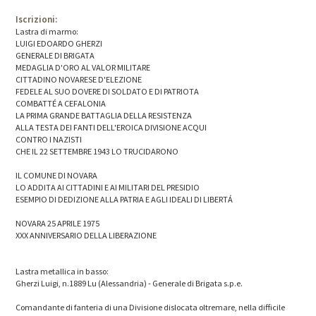
Iscrizioni:
Lastra di marmo:
LUIGI EDOARDO GHERZI
GENERALE DI BRIGATA
MEDAGLIA D'ORO AL VALOR MILITARE
CITTADINO NOVARESE D'ELEZIONE
FEDELE AL SUO DOVERE DI SOLDATO E DI PATRIOTA
COMBATTÉ A CEFALONIA
LA PRIMA GRANDE BATTAGLIA DELLA RESISTENZA
ALLA TESTA DEI FANTI DELL'EROICA DIVISIONE ACQUI
CONTRO I NAZISTI
CHE IL 22 SETTEMBRE 1943 LO TRUCIDARONO
IL COMUNE DI NOVARA
LO ADDITA AI CITTADINI E AI MILITARI DEL PRESIDIO
ESEMPIO DI DEDIZIONE ALLA PATRIA E AGLI IDEALI DI LIBERTÁ
NOVARA 25 APRILE 1975
XXX ANNIVERSARIO DELLA LIBERAZIONE
Lastra metallica in basso:
Gherzi Luigi, n.1889 Lu (Alessandria) - Generale di Brigata s.p.e.
Comandante di fanteria di una Divisione dislocata oltremare, nella difficile