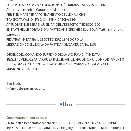
FUCILATI DOPO LA CAPITOLAZIONE: Ufficiali 305 (esclusi iscritti PNF -
Altoatesini medici - Cappellani Militari)
PERITI IN MARE PER AFFONDAMENTO DELLE NAVI CHE
TRASPORTAVANO I PRIGIONIERI IN GRECIA: 2564
ARRUOLATI NEI SERVIZI AUSILIARI DELL'ESERCITO TEDESCO: 300
ENTRATI NELLE FORMAZIONI PARTIGIANE GRECHE DELL'ISOLA: Tutti i rimanenti
superstiti
RIENTRATI IN PATRIA IL 12 SETTEMBRE 1944 DOPO LA
LIBERAZIONE DELL'ISOLA DA PARTE ANGLOAMERICANA: 1256
ORDINE DEL COMANDO SUPREMO DELLA WEHRMACHT IN DATA
18/SETTEMBRE/1943: "A CAUSA DELL'INFAME E PRODITORIO COMPORTAMENTO
DELLA DIVISIONE ACQUI A CEFALONIA NON DOVRANNO ESSERE FATTI
PRIGIONIERI ITALIANI"
Simboli:
Informazione non reperita
Altro
Osservazioni personali:
Sulla lastra in acciaio è scritto “MARE EGEO - CEFALONIA 08-24 SETTEMBRE
1943”. Se la frase è riferita alla posizione geografica di Cefalonia, la citazione del