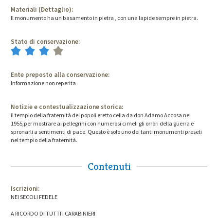
Materiali (Dettaglio):
Il monumento ha un basamento in pietra , con una lapide sempre in pietra.
Stato di conservazione:
Ente preposto alla conservazione:
Informazione non reperita
Notizie e contestualizzazione storica:
il tempio della fraternità dei popoli eretto cella da don Adamo Accosa nel
1955,per mostrare ai pellegrini con numerosi cimeli gli orrori della guerra e
spronarli a sentimenti di pace. Questo è solo uno dei tanti monumenti preseti
nel tempio della fraternità.
Contenuti
Iscrizioni:
NEI SECOLI FEDELE
A RICORDO DI TUTTI I CARABINIERI