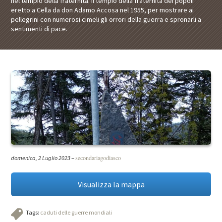
nel tempio della fraternità. Il tempio della fraternità dei popoli
eretto a Cella da don Adamo Accosa nel 1955, per mostrare ai
pellegrini con numerosi cimeli gli orrori della guerra e spronarli a
sentimenti di pace.
secondariagodiasco
domenica, 2 Luglio 2023
–
Visualizza la mappa
Tags:
caduti delle guerre mondiali