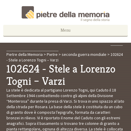
Menu
Pietre della Memoria
>
Pietre
>
seconda guerra mondiale
>
102624
- Stele a Lorenzo Togni – Varzi
102624 - Stele a Lorenzo
Togni – Varzi
La stele è dedicata al partigiano Lorenzo Togni, qui Caduto il 18
Settembre 1944 combattendo contro gli alpini della Divisione
“Monterosa” durante la presa di Varzi. Si trova in uno spiazzo al lato
della strada per Rosara. La base della stele è costituita da un cubo
di granito dove è composta l’epigrafe, formata da caratteri
bronzei in rilievo. Vi è riportato il nome del Caduto con gli estremi
anagrafici. Sopra il basamento si trovano tre colonne di granito a
pianta rettangolare, ognuna di altezza diversa. La stele è collocata