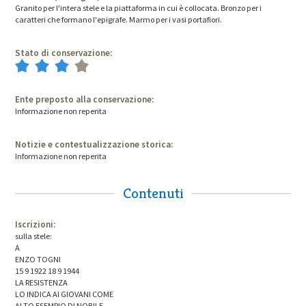
Granito per l'intera stele e la piattaforma in cui è collocata. Bronzo per i
caratteri che formano l'epigrafe. Marmo per i vasi portafiori.
Stato di conservazione:
Ente preposto alla conservazione:
Informazione non reperita
Notizie e contestualizzazione storica:
Informazione non reperita
Contenuti
Iscrizioni:
sulla stele:
A
ENZO TOGNI
15 9 1922 18 9 1944
LA RESISTENZA
LO INDICA AI GIOVANI COME
ALTO ESEMPIO DI NOBILE