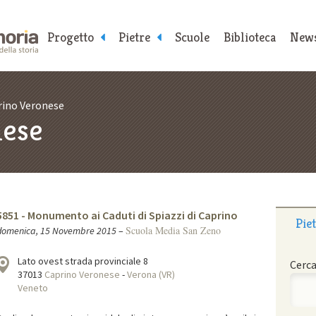
Progetto
Pietre
Scuole
Biblioteca
New
rino Veronese
nese
5851 - Monumento ai Caduti di Spiazzi di Caprino
Pie
Scuola Media San Zeno
domenica, 15 Novembre 2015
–
Lato ovest strada provinciale 8
Cerca
37013
Caprino Veronese
-
Verona (VR)
Veneto