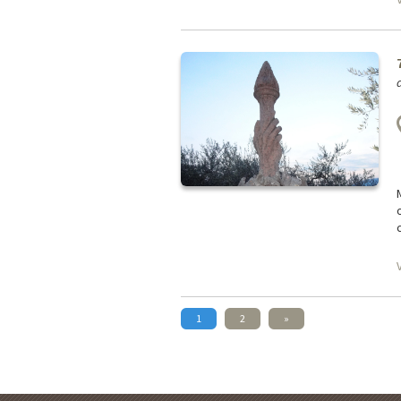
1
2
»