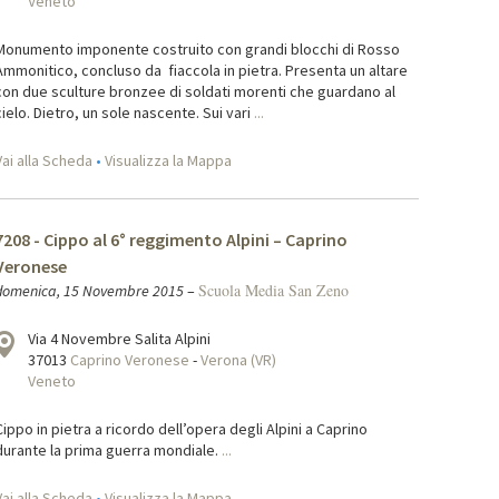
Veneto
Monumento imponente costruito con grandi blocchi di Rosso
Ammonitico, concluso da fiaccola in pietra. Presenta un altare
con due sculture bronzee di soldati morenti che guardano al
cielo. Dietro, un sole nascente. Sui vari
...
Vai alla Scheda
•
Visualizza la Mappa
7208 - Cippo al 6° reggimento Alpini – Caprino
Veronese
Scuola Media San Zeno
domenica, 15 Novembre 2015
–
Via 4 Novembre Salita Alpini
37013
Caprino Veronese
-
Verona (VR)
Veneto
Cippo in pietra a ricordo dell’opera degli Alpini a Caprino
durante la prima guerra mondiale.
...
Vai alla Scheda
•
Visualizza la Mappa