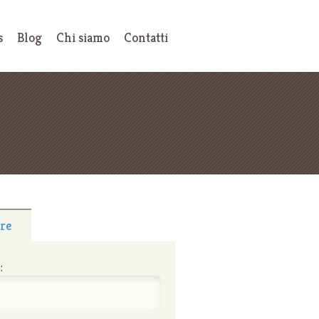
s
Blog
Chi siamo
Contatti
tre
: