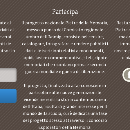
Partecipa
ate al
Il progetto nazionale Pietre della Memoria,
Resta 
iviti al
messo a punto dal Comitato regionale
Pietre 
everai
umbro dell’Anmig, consiste nel censire,
ma an
otizie
catalogare, fotografare e rendere pubblici i
immag
ui sotto
dati e le iscrizioni relativi a monumenti,
nostre 
lapidi, lastre commemorative, steli, cippi e
e p
memoriali che ricordano prima e seconda
guerra mondiale e guerra di Liberazione.
Il progetto, finalizzato a far conoscere in
particolare alle nuove generazioni le
vicende inerenti la storia contemporanea
dell’Italia, risulta di grande interesse per il
mondo della scuola, cui è dedicata una fase
del progetto stesso attraverso il concorso
Esploratori della Memoria.