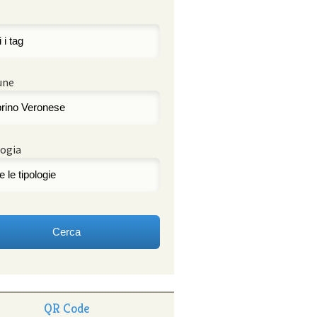
une
ogia
QR Code