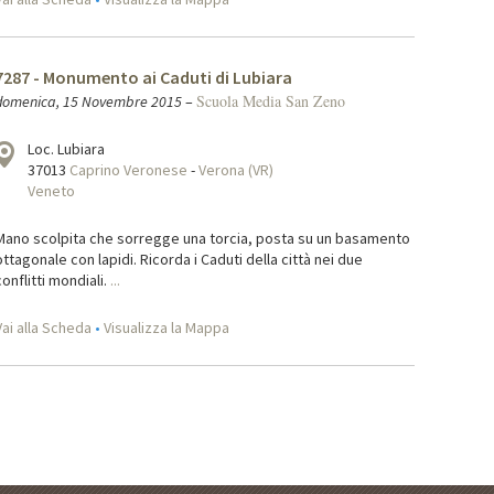
7287 - Monumento ai Caduti di Lubiara
Scuola Media San Zeno
domenica, 15 Novembre 2015
–
Loc. Lubiara
37013
Caprino Veronese
-
Verona (VR)
Veneto
Mano scolpita che sorregge una torcia, posta su un basamento
ottagonale con lapidi. Ricorda i Caduti della città nei due
conflitti mondiali.
...
Vai alla Scheda
•
Visualizza la Mappa