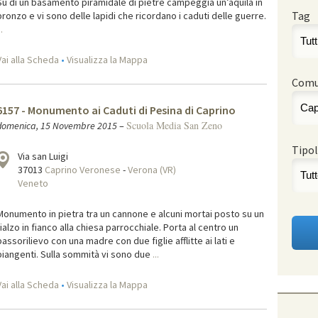
Su di un basamento piramidale di pietre campeggia un’aquila in
Tag
bronzo e vi sono delle lapidi che ricordano i caduti delle guerre.
..
Vai alla Scheda
•
Visualizza la Mappa
Com
6157 - Monumento ai Caduti di Pesina di Caprino
Scuola Media San Zeno
domenica, 15 Novembre 2015
–
Tipol
Via san Luigi
37013
Caprino Veronese
-
Verona (VR)
Veneto
Monumento in pietra tra un cannone e alcuni mortai posto su un
rialzo in fianco alla chiesa parrocchiale. Porta al centro un
bassorilievo con una madre con due figlie afflitte ai lati e
piangenti. Sulla sommità vi sono due
...
Vai alla Scheda
•
Visualizza la Mappa