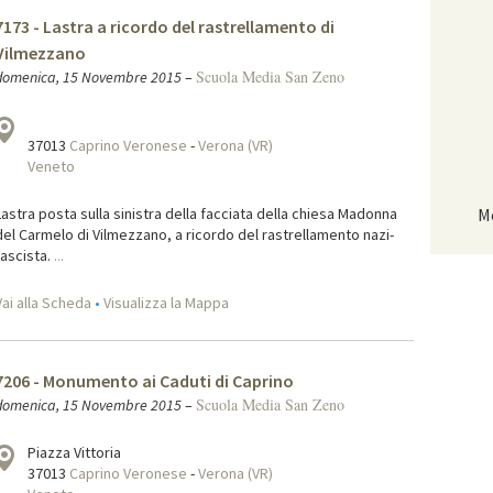
7173 - Lastra a ricordo del rastrellamento di
Vilmezzano
Scuola Media San Zeno
domenica, 15 Novembre 2015
–
37013
Caprino Veronese
-
Verona (VR)
Veneto
Lastra posta sulla sinistra della facciata della chiesa Madonna
M
del Carmelo di Vilmezzano, a ricordo del rastrellamento nazi-
fascista.
...
Vai alla Scheda
•
Visualizza la Mappa
7206 - Monumento ai Caduti di Caprino
Scuola Media San Zeno
domenica, 15 Novembre 2015
–
Piazza Vittoria
37013
Caprino Veronese
-
Verona (VR)