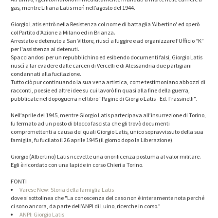
gas, mentre Liliana Latis morì nell’agosto del 1944.
Giorgio Latis entrò nella Resistenza col nome di battaglia 'Albertino' ed operò
col Partito d’Azione a Milano ed in Brianza.
Arrestato e detenuto a San Vittore, riuscì a fuggire e ad organizzare l’Ufficio “K”
per l'assistenza ai detenuti.
Spacciandosi per un repubblichino ed esibendo documenti falsi, Giorgio Latis
riuscì a far evadere dalle carceri di Vercelli e di Alessandria due partigiani
condannati alla fucilazione.
Tutto ciò pur continuando la sua vena artistica, come testimoniano abbozzi di
racconti, poesie ed altre idee su cui lavorò fin quasi alla fine della guerra,
pubblicate nel dopoguerra nel libro "Pagine di Giorgio Latis - Ed. Frassinelli".
Nell’aprile del 1945, mentre Giorgio Latis partecipava all’insurrezione di Torino,
fu fermato ad un posto di blocco fascista che gli trovò documenti
compromettenti a causa dei quali Giorgio Latis, unico sopravvissuto della sua
famiglia, fu fucilato il 26 aprile 1945 (il giorno dopo la Liberazione).
Giorgio (Albertino) Latis ricevette una onorificenza postuma al valor militare.
Egli è ricordato con una lapide in corso Chieri a Torino.
FONTI
Varese New: Storia della famiglia Latis
dove si sottolinea che "La conoscenza del caso non è interamente nota perché
ci sono ancora, da parte dell’ANPI di Luino, ricerche in corso."
ANPI: Giorgio Latis