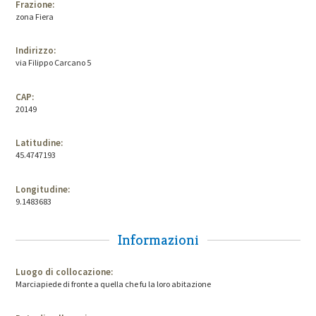
Frazione:
zona Fiera
Indirizzo:
via Filippo Carcano 5
CAP:
20149
Latitudine:
45.4747193
Longitudine:
9.1483683
Informazioni
Luogo di collocazione:
Marciapiede di fronte a quella che fu la loro abitazione