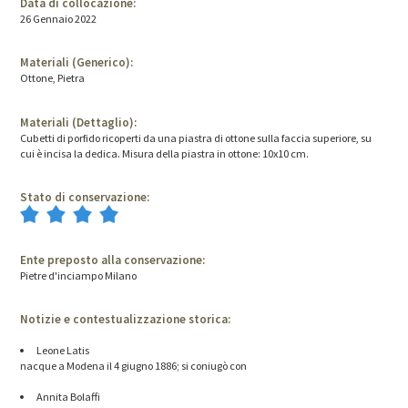
Data di collocazione:
26 Gennaio 2022
Materiali (Generico):
Ottone, Pietra
Materiali (Dettaglio):
Cubetti di porfido ricoperti da una piastra di ottone sulla faccia superiore, su
cui è incisa la dedica. Misura della piastra in ottone: 10x10 cm.
Stato di conservazione:
Ente preposto alla conservazione:
Pietre d'inciampo Milano
Notizie e contestualizzazione storica:
Leone Latis
nacque a Modena il 4 giugno 1886; si coniugò con
Annita Bolaffi