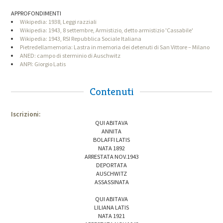
APPROFONDIMENTI
Wikipedia: 1938, Leggi razziali
Wikipedia: 1943, 8 settembre, Armistizio, detto armistizio 'Cassabile'
Wikipedia: 1943, RSI Repubblica Sociale Italiana
Pietredellamemoria: Lastra in memoria dei detenuti di San Vittore – Milano
ANED: campo di sterminio di Auschwitz
ANPI: Giorgio Latis
Contenuti
Iscrizioni:
QUI ABITAVA
ANNITA
BOLAFFI LATIS
NATA 1892
ARRESTATA NOV.1943
DEPORTATA
AUSCHWITZ
ASSASSINATA
QUI ABITAVA
LILIANA LATIS
NATA 1921