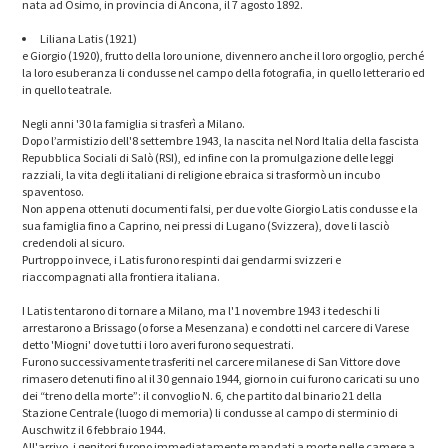
nata ad Osimo, in provincia di Ancona, il 7 agosto 1892.
Liliana Latis (1921)
e Giorgio (1920), frutto della loro unione, divennero anche il loro orgoglio, perché
la loro esuberanza li condusse nel campo della fotografia, in quello letterario ed
in quello teatrale.
Negli anni '30 la famiglia si trasferì a Milano.
Dopo l’armistizio dell'8 settembre 1943, la nascita nel Nord Italia della fascista
Repubblica Sociali di Salò (RSI), ed infine con la promulgazione delle leggi
razziali, la vita degli italiani di religione ebraica si trasformò un incubo
spaventoso.
Non appena ottenuti documenti falsi, per due volte Giorgio Latis condusse e la
sua famiglia fino a Caprino, nei pressi di Lugano (Svizzera), dove li lasciò
credendoli al sicuro.
Purtroppo invece, i Latis furono respinti dai gendarmi svizzeri e
riaccompagnati alla frontiera italiana.
I Latis tentarono di tornare a Milano, ma l'1 novembre 1943 i tedeschi li
arrestarono a Brissago (o forse a Mesenzana) e condotti nel carcere di Varese
detto 'Miogni' dove tutti i loro averi furono sequestrati.
Furono successivamente trasferiti nel carcere milanese di San Vittore dove
rimasero detenuti fino al il 30 gennaio 1944, giorno in cui furono caricati su uno
dei “treno della morte”: il convoglio N. 6, che partito dal binario 21 della
Stazione Centrale (luogo di memoria) li condusse al campo di sterminio di
Auschwitz il 6 febbraio 1944.
All'arrivo, i genitori furono immediatamente mandati a morte nelle camere a