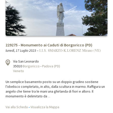
229275 - Monumento ai Caduti di Borgoricco (PD)
I.I.S. 8MARZO-K.LORENZ Mirano (VE)
lunedì, 17 Luglio 2023
–
Via San Leonardo
35010
Borgoricco
-
Padova (PD)
Veneto
Un semplice basamento posto su un doppio gradino sostiene
l’obelisco completato, in alto, dalla scultura in marmo. Raffigura un
angelo che tiene tra le mani una ghirlanda di fiori e alloro. Il
monumento è delimitato da
...
Vai alla Scheda
•
Visualizza la Mappa